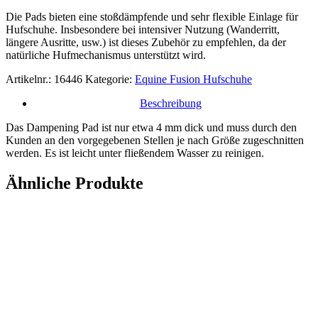
Dampening
Pad
Die Pads bieten eine stoßdämpfende und sehr flexible Einlage für
2.0
Hufschuhe. Insbesondere bei intensiver Nutzung (Wanderritt,
-
längere Ausritte, usw.) ist dieses Zubehör zu empfehlen, da der
Paar
natürliche Hufmechanismus unterstützt wird.
Menge
Artikelnr.:
16446
Kategorie:
Equine Fusion Hufschuhe
Beschreibung
Das Dampening Pad ist nur etwa 4 mm dick und muss durch den
Kunden an den vorgegebenen Stellen je nach Größe zugeschnitten
werden. Es ist leicht unter fließendem Wasser zu reinigen.
Ähnliche Produkte