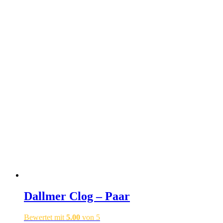
weist
mehrere
Varianten
auf.
Die
Optionen
können
auf
der
Produktseite
gewählt
werden
Dallmer Clog – Paar
Bewertet mit
5.00
von 5