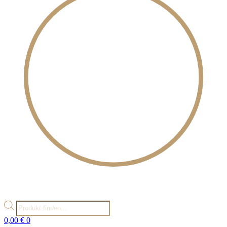
Products
search
0,00
€
0