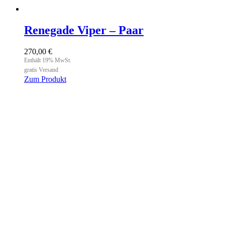
Renegade Viper – Paar
270,00
€
Enthält 19% MwSt.
gratis Versand
Zum Produkt
Dieses
Produkt
weist
mehrere
Varianten
auf.
Die
Optionen
können
auf
der
Produktseite
gewählt
werden