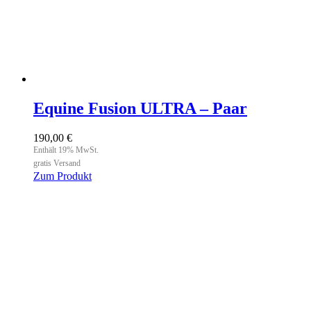
Equine Fusion ULTRA – Paar
190,00
€
Enthält 19% MwSt.
gratis Versand
Zum Produkt
Dieses
Produkt
weist
mehrere
Varianten
auf.
Die
Optionen
können
auf