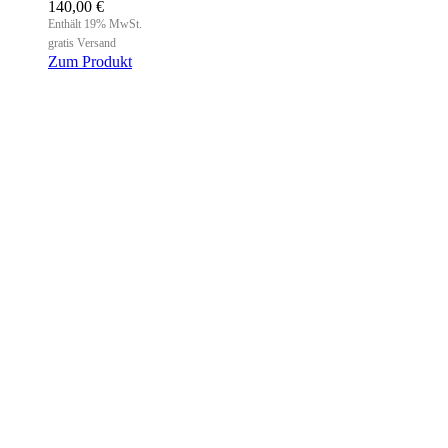
140,00
€
Enthält 19% MwSt.
gratis Versand
Zum Produkt
Dieses
Produkt
weist
mehrere
Varianten
auf.
Die
Optionen
können
auf
der
Produktseite
gewählt
werden