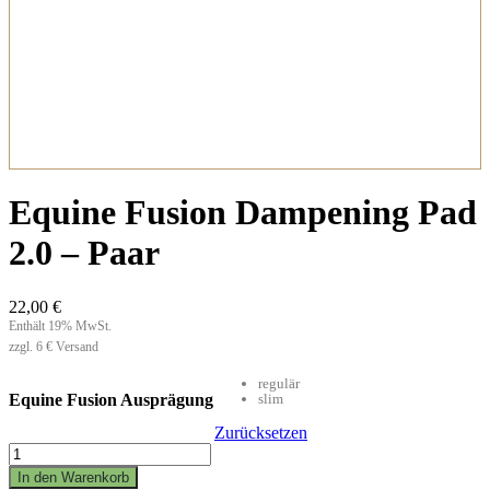
Equine Fusion Dampening Pad
2.0 – Paar
22,00
€
Enthält 19% MwSt.
zzgl. 6 € Versand
regulär
Equine Fusion Ausprägung
slim
Zurücksetzen
Equine
Fusion
In den Warenkorb