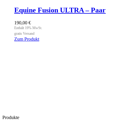
Equine Fusion ULTRA – Paar
190,00
€
Enthält 19% MwSt.
gratis Versand
Zum Produkt
Dieses
Produkt
weist
mehrere
Varianten
auf.
Die
Optionen
können
auf
der
Produktseite
gewählt
werden
Produkte