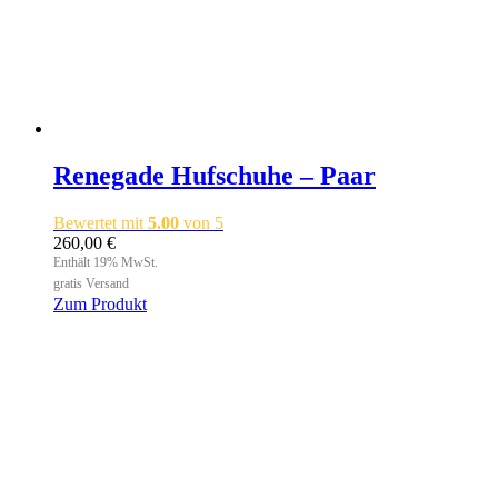
Renegade Hufschuhe – Paar
Bewertet mit
5.00
von 5
260,00
€
Enthält 19% MwSt.
gratis Versand
Zum Produkt
Dieses
Produkt
weist
mehrere
Varianten
auf.
Die
Optionen
können