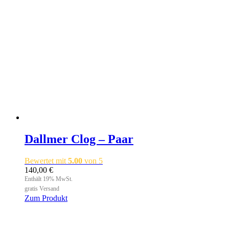
auf
der
Produktseite
gewählt
werden
Dallmer Clog – Paar
Bewertet mit
5.00
von 5
140,00
€
Enthält 19% MwSt.
gratis Versand
Zum Produkt
Dieses
Produkt
weist