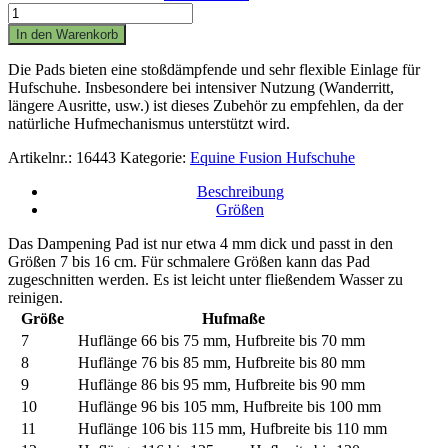
Equine
Fusion
In den Warenkorb
Dampening
Pad
Die Pads bieten eine stoßdämpfende und sehr flexible Einlage für
-
Hufschuhe. Insbesondere bei intensiver Nutzung (Wanderritt,
Paar
längere Ausritte, usw.) ist dieses Zubehör zu empfehlen, da der
Menge
natürliche Hufmechanismus unterstützt wird.
Artikelnr.:
16443
Kategorie:
Equine Fusion Hufschuhe
Beschreibung
Größen
Das Dampening Pad ist nur etwa 4 mm dick und passt in den
Größen 7 bis 16 cm. Für schmalere Größen kann das Pad
zugeschnitten werden. Es ist leicht unter fließendem Wasser zu
reinigen.
Größe
Hufmaße
7
Huflänge 66 bis 75 mm, Hufbreite bis 70 mm
8
Huflänge 76 bis 85 mm, Hufbreite bis 80 mm
9
Huflänge 86 bis 95 mm, Hufbreite bis 90 mm
10
Huflänge 96 bis 105 mm, Hufbreite bis 100 mm
11
Huflänge 106 bis 115 mm, Hufbreite bis 110 mm