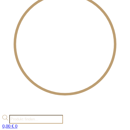
Products
search
0,00
€
0