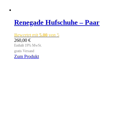
Renegade Hufschuhe – Paar
Bewertet mit
5.00
von 5
260,00
€
Enthält 19% MwSt.
gratis Versand
Zum Produkt
Dieses
Produkt
weist
mehrere
Varianten
auf.
Die
Optionen
können
auf
der
Produktseite
gewählt
werden