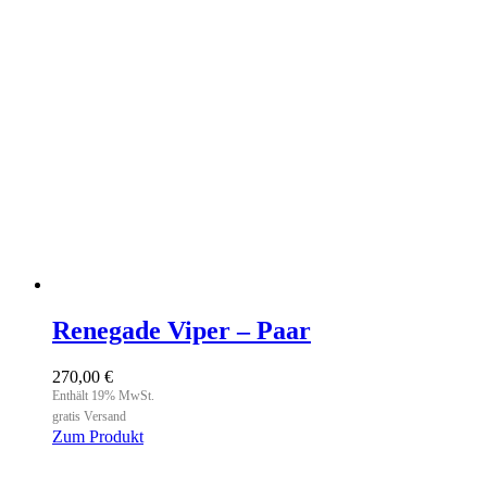
Optionen
können
auf
der
Produktseite
gewählt
werden
Renegade Viper – Paar
270,00
€
Enthält 19% MwSt.
gratis Versand
Zum Produkt
Dieses
Produkt