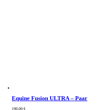
weist
mehrere
Varianten
auf.
Die
Optionen
können
auf
der
Produktseite
gewählt
werden
Equine Fusion ULTRA – Paar
190,00
€