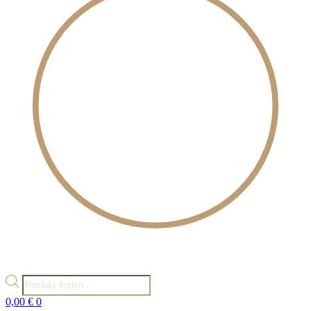
Products
search
0,00
€
0