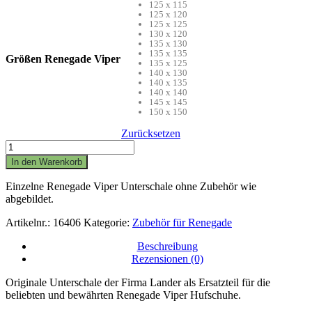
125 x 115
125 x 120
125 x 125
130 x 120
135 x 130
135 x 135
Größen Renegade Viper
135 x 125
140 x 130
140 x 135
140 x 140
145 x 145
150 x 150
Zurücksetzen
Renegade
Viper
In den Warenkorb
Unterschalen
-
Einzelne Renegade Viper Unterschale ohne Zubehör wie
schwarz
abgebildet.
Menge
Artikelnr.:
16406
Kategorie:
Zubehör für Renegade
Beschreibung
Rezensionen (0)
Originale Unterschale der Firma Lander als Ersatzteil für die
beliebten und bewährten Renegade Viper Hufschuhe.