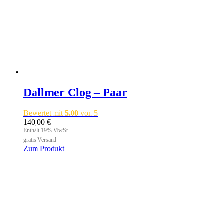
Dallmer Clog – Paar
Bewertet mit
5.00
von 5
140,00
€
Enthält 19% MwSt.
gratis Versand
Zum Produkt
Dieses
Produkt
weist
mehrere
Varianten
auf.
Die