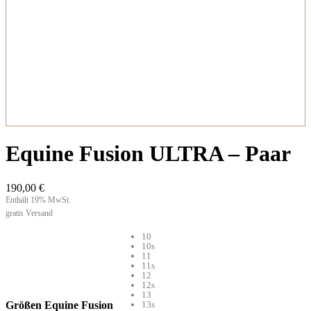
Equine Fusion ULTRA – Paar
190,00
€
Enthält 19% MwSt.
gratis Versand
10
10s
11
11s
12
12s
13
Größen Equine Fusion
13s