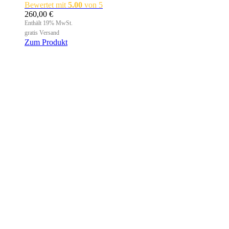
Bewertet mit
5.00
von 5
260,00
€
Enthält 19% MwSt.
gratis Versand
Zum Produkt
Dieses
Produkt
weist
mehrere
Varianten
auf.
Die
Optionen
können
auf
der
Produktseite
gewählt
werden