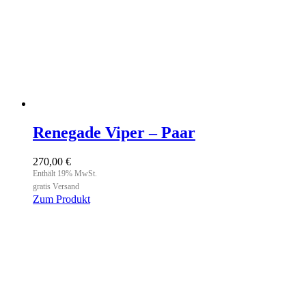
Renegade Viper – Paar
270,00
€
Enthält 19% MwSt.
gratis Versand
Zum Produkt
Dieses
Produkt
weist
mehrere
Varianten
auf.
Die
Optionen