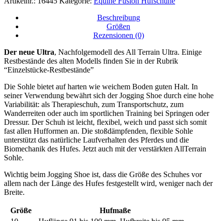
Artikelnr.:
16445
Kategorie:
Equine Fusion Hufschuhe
Beschreibung
Größen
Rezensionen (0)
Der neue Ultra
, Nachfolgemodell des All Terrain Ultra. Einige
Restbestände des alten Modells finden Sie in der Rubrik
“Einzelstücke-Restbestände”
Die Sohle bietet auf harten wie weichem Boden guten Halt. In
seiner Verwendung bewährt sich der Jogging Shoe durch eine hohe
Variabilität: als Therapieschuh, zum Transportschutz, zum
Wanderreiten oder auch im sportlichen Training bei Springen oder
Dressur. Der Schuh ist leicht, flexibel, weich und passt sich somit
fast allen Hufformen an. Die stoßdämpfenden, flexible Sohle
unterstützt das natürliche Laufverhalten des Pferdes und die
Biomechanik des Hufes. Jetzt auch mit der verstärkten AllTerrain
Sohle.
Wichtig beim Jogging Shoe ist, dass die Größe des Schuhes vor
allem nach der Länge des Hufes festgestellt wird, weniger nach der
Breite.
Größe
Hufmaße