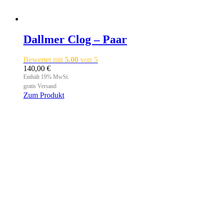
Dallmer Clog – Paar
Bewertet mit
5.00
von 5
140,00
€
Enthält 19% MwSt.
gratis Versand
Zum Produkt
Dieses
Produkt
weist
mehrere
Varianten
auf.
Die
Optionen
können
auf
der
Produktseite
gewählt
werden