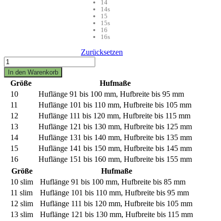
14
14s
15
15s
16
16s
Zurücksetzen
Equine
Fusion
In den Warenkorb
ULTRA
Größe
Hufmaße
-
10
Huflänge 91 bis 100 mm, Hufbreite bis 95 mm
Paar
Menge
11
Huflänge 101 bis 110 mm, Hufbreite bis 105 mm
12
Huflänge 111 bis 120 mm, Hufbreite bis 115 mm
13
Huflänge 121 bis 130 mm, Hufbreite bis 125 mm
14
Huflänge 131 bis 140 mm, Hufbreite bis 135 mm
15
Huflänge 141 bis 150 mm, Hufbreite bis 145 mm
16
Huflänge 151 bis 160 mm, Hufbreite bis 155 mm
Größe
Hufmaße
10 slim
Huflänge 91 bis 100 mm, Hufbreite bis 85 mm
11 slim
Huflänge 101 bis 110 mm, Hufbreite bis 95 mm
12 slim
Huflänge 111 bis 120 mm, Hufbreite bis 105 mm
13 slim
Huflänge 121 bis 130 mm, Hufbreite bis 115 mm