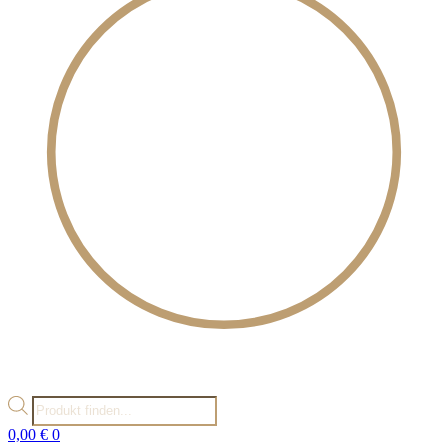
Products
search
0,00
€
0