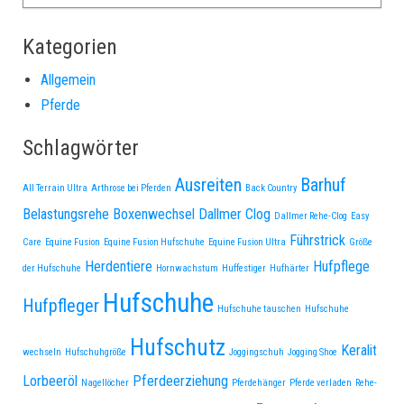
Kategorien
Allgemein
Pferde
Schlagwörter
Ausreiten
Barhuf
All Terrain Ultra
Arthrose bei Pferden
Back Country
Belastungsrehe
Boxenwechsel
Dallmer Clog
Dallmer Rehe-Clog
Easy
Führstrick
Care
Equine Fusion
Equine Fusion Hufschuhe
Equine Fusion Ultra
Größe
Herdentiere
Hufpflege
der Hufschuhe
Hornwachstum
Huffestiger
Hufhärter
Hufschuhe
Hufpfleger
Hufschuhe tauschen
Hufschuhe
Hufschutz
Keralit
wechseln
Hufschuhgröße
Joggingschuh
Jogging Shoe
Lorbeeröl
Pferdeerziehung
Nagellöcher
Pferdehänger
Pferde verladen
Rehe-