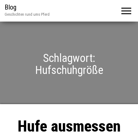
Blog
Geschichten rund ums Pferd
Schlagwort:
Hufschuhgröße
Hufe ausmessen