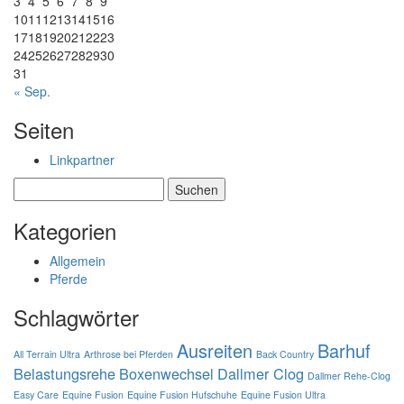
3
4
5
6
7
8
9
10
11
12
13
14
15
16
17
18
19
20
21
22
23
24
25
26
27
28
29
30
31
« Sep.
Seiten
Linkpartner
Suchen
nach:
Kategorien
Allgemein
Pferde
Schlagwörter
Ausreiten
Barhuf
All Terrain Ultra
Arthrose bei Pferden
Back Country
Belastungsrehe
Boxenwechsel
Dallmer Clog
Dallmer Rehe-Clog
Easy Care
Equine Fusion
Equine Fusion Hufschuhe
Equine Fusion Ultra