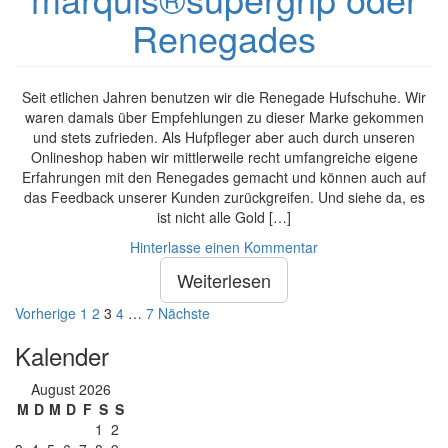
Renegades
Seit etlichen Jahren benutzen wir die Renegade Hufschuhe. Wir
waren damals über Empfehlungen zu dieser Marke gekommen
und stets zufrieden. Als Hufpfleger aber auch durch unseren
Onlineshop haben wir mittlerweile recht umfangreiche eigene
Erfahrungen mit den Renegades gemacht und können auch auf
das Feedback unserer Kunden zurückgreifen. Und siehe da, es
ist nicht alle Gold […]
Hinterlasse einen Kommentar
Weiterlesen
Seitennummerierung
Vorherige
1
2
3
4
…
7
Nächste
der
Kalender
Beiträge
August 2026
M
D
M
D
F
S
S
1
2